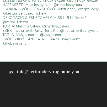
ÉKSZER ÉS GYŰRŰ: Schmuck Ékszer
@schmuck_ekszer
HAJÉKSZER: Miracles by Nora
@miraclesbynora
CSOKOR & VŐLEGÉNYKITŰZŐ: Kerttündér, Virágműhely
@kerttunder_viragmuhely
DEKORÁCIÓ & ESKETŐHELY: MISS LULLI Decor
/
@misslullidecor
TORTA: Martin’s Cakes,
@martins_cakes
SZÉK: Instrument Party Rent Kft.,
@instrumentpartyrent
TÁBLA:: Virágbuborék, @viragbuborek
EVŐESZKÖZ, TÁNYÉR, POHÁR:: Hubay Event,
@hubayevent
info@kerttunderviragmuhely.hu