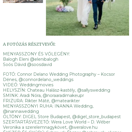
A FOTÓZÁS RÉSZTVEVŐI:
MENYASSZONY ÉS VŐLEGÉNY:
Balogh Eleni
@elenibalogh
Soós Dávid
@soosdavid
FOTÓ: Connor Delano Wedding Photography – Kocsor
Dénes,
@connordelano_weddings
VIDEÓ: Weddingmovies
HELYSZÍN: Chateau Halász-kastély,
@sallyswedding
SMINK: Aradi Nóra,
@noraaradimakeupr
FRIZURA: Rikter Máté,
@matearikter
MENYASSZONYI RUHA: INANNA Wedding,
@inannawedding
ÖLTÖNY: DIGEL Store Budapest,
@digel_store_budapest
SZERTARTÁSVEZETŐ: Wera Love World – D. Wéber
Veronika
a szerelemnagykövet,
@
weralove.hu